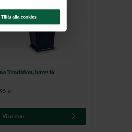
Tillåt alla cookies
na Tradition, havsvik
795 kr
Visa mer