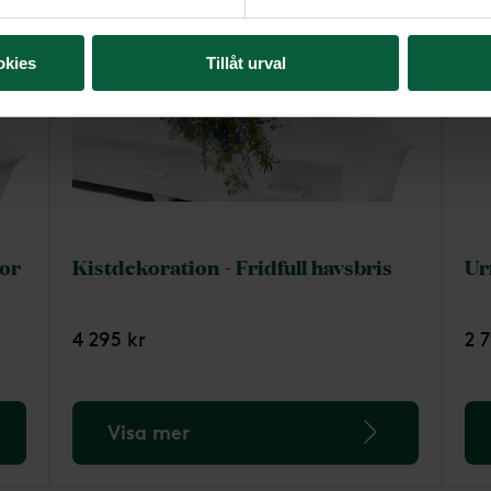
okies
Tillåt urval
sor
Kistdekoration - Fridfull havsbris
Ur
4 295 kr
2 
Visa mer