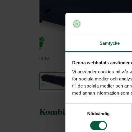
Samtycke
Denna webbplats använder 
Vi använder cookies på vår we
för sociala medier och analys
till de sociala medier och a
med annan information som du 
Samtyckesval
Kombineras gärna med
Nödvändig