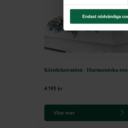
Endast nödvändiga co
Kistdekoration - Harmoniska ro
4 195 kr
Visa mer