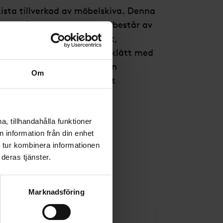
 kista tillverkad av möbelskiva. Denna
mörkblå kulör. Inredningen består av
dda sidor, kudde och mjukt,
ansflik. Lockets insida är klätt med
ierna är av 100 % återvunnen
Om
 även i större storlekar (mot
, tillhandahålla funktioner
 information från din enhet
 tur kombinera informationen
deras tjänster.
Marknadsföring