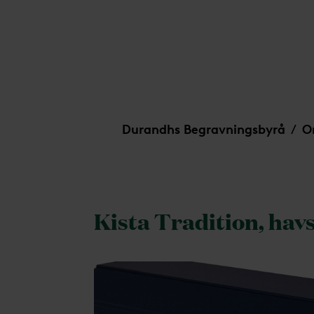
Kista Tradition, havsvik
Durandhs Begravningsbyrå
O
/
Kista Tradition, hav