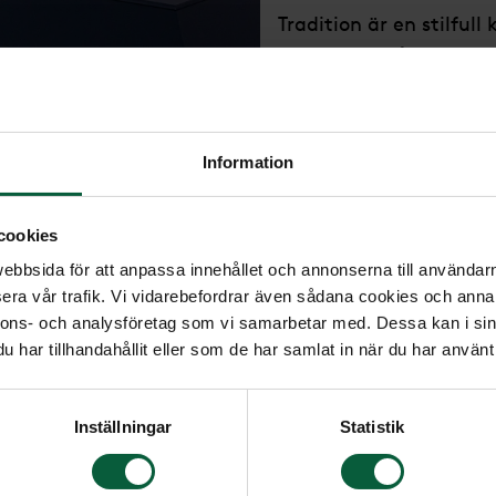
Tradition är en stilfull
variant är målad i en 
en vadderad bädd, klä
vadderat täcke med lak
mjukt, vitt tyg. Textil
Information
polyester. Kistan finns
pristillägg).
cookies
11 595 kr
bbsida för att anpassa innehållet och annonserna till användarna
era vår trafik. Vi vidarebefordrar även sådana cookies och annan
nnons- och analysföretag som vi samarbetar med. Dessa kan i sin
har tillhandahållit eller som de har samlat in när du har använt 
Inställningar
Statistik