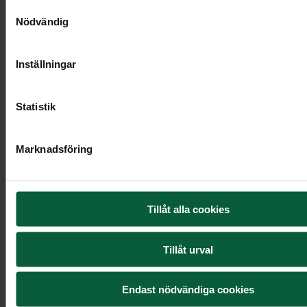
Samtyckesval
Nödvändig
Inställningar
Statistik
Marknadsföring
Kistdekoration - Drömsk blomsteräng
Tillåt alla cookies
5 395 kr
Tillåt urval
Endast nödvändiga cookies