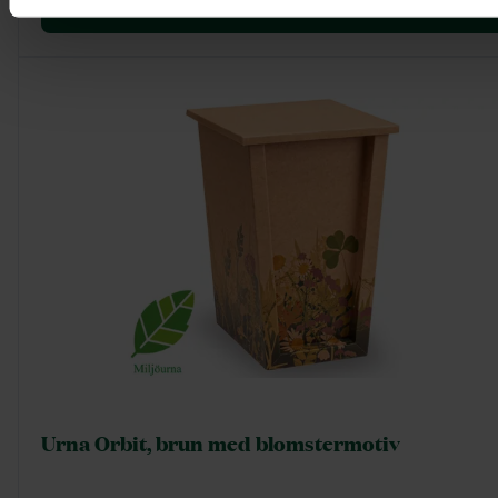
Visa mer
Urna Orbit, brun med blomstermotiv