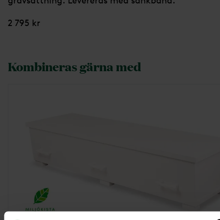
gravsättning. Levereras med sänkband.
2 795 kr
Kombineras gärna med