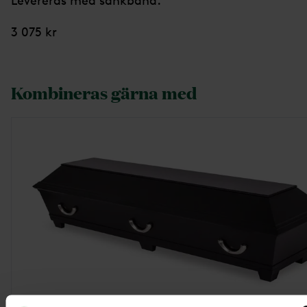
Levereras med sänkband.
3 075 kr
Kombineras gärna med