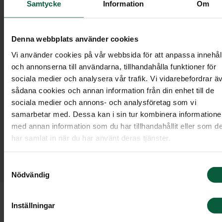
Samtycke
Information
Om
Denna webbplats använder cookies
Vi använder cookies på vår webbsida för att anpassa innehål
och annonserna till användarna, tillhandahålla funktioner för
sociala medier och analysera vår trafik. Vi vidarebefordrar ä
sådana cookies och annan information från din enhet till de
sociala medier och annons- och analysföretag som vi
Det är vanligt att inkludera en dikt eller vers
samarbetar med. Dessa kan i sin tur kombinera information
för att uttrycka känslor och ge annonsen en
med annan information som du har tillhandahållit eller som d
personlig prägel. Här finns inspiration för
har samlat in när du har använt deras tjänster.
verser och dikter som kan väljas till
dödsannonsen. Dessa texter kan också
Samtyckesval
användas för exempelvis ett programkort.
Nödvändig
Inställningar