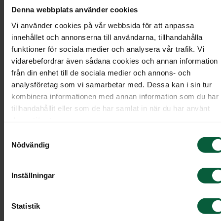
Denna webbplats använder cookies
Vi använder cookies på vår webbsida för att anpassa
innehållet och annonserna till användarna, tillhandahålla
funktioner för sociala medier och analysera vår trafik. Vi
vidarebefordrar även sådana cookies och annan information
från din enhet till de sociala medier och annons- och
analysföretag som vi samarbetar med. Dessa kan i sin tur
kombinera informationen med annan information som du har
tillhandahållit eller som de har samlat in när du har använt
deras tjänster.
Samtyckesval
Nödvändig
Stenmodell L609
Inställningar
Stående sten med oregelbunden form och kantsla
Modell: stående/hög
Statistik