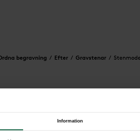
Ordna begravning
Efter
Gravstenar
Stenmode
/
/
/
Information
Stenmodell 