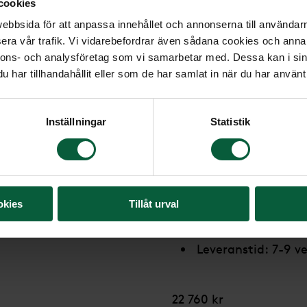
cookies
Stående sten i klassis
bbsida för att anpassa innehållet och annonserna till användarna
framsida och kanter.
era vår trafik. Vi vidarebefordrar även sådana cookies och annan
nnons- och analysföretag som vi samarbetar med. Dessa kan i sin
Modell: Hög ståen
har tillhandahållit eller som de har samlat in när du har använt 
Mått: (H)65x(B)4
Material: Grå Bjärl
Inställningar
Statistik
Stensort från: Sve
Stenmodell utforma
Text/dekor bearbet
okies
Tillåt urval
Leverantör: GRF G
Leveranstid: 7-9 ve
22 760 kr