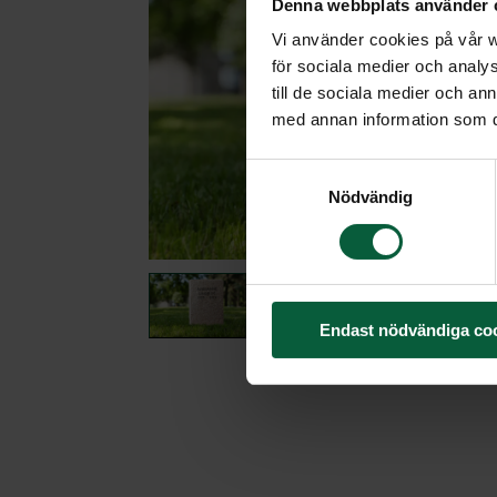
Denna webbplats använder 
Vi använder cookies på vår we
för sociala medier och analys
till de sociala medier och a
med annan information som du 
Samtyckesval
Nödvändig
Endast nödvändiga co