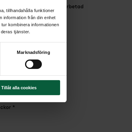
k rektangulär form med råarbetad
, tillhandahålla funktioner
 information från din enhet
 tur kombinera informationen
de
deras tjänster.
5x10-12cm
övs-granit
Marknadsföring
rige
s i: Litauen
as i: Litauen
Tillåt alla cookies
ravstenar
ckor *