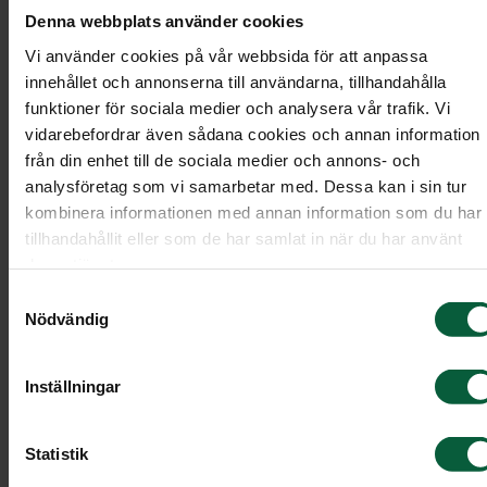
Denna webbplats använder cookies
Vi använder cookies på vår webbsida för att anpassa
innehållet och annonserna till användarna, tillhandahålla
funktioner för sociala medier och analysera vår trafik. Vi
vidarebefordrar även sådana cookies och annan information
från din enhet till de sociala medier och annons- och
analysföretag som vi samarbetar med. Dessa kan i sin tur
kombinera informationen med annan information som du har
tillhandahållit eller som de har samlat in när du har använt
deras tjänster.
Samtyckesval
Nödvändig
Stenmodell EN112
Inställningar
Liggande sten i klassisk rektangulär form.
Modell: Liggande
Statistik