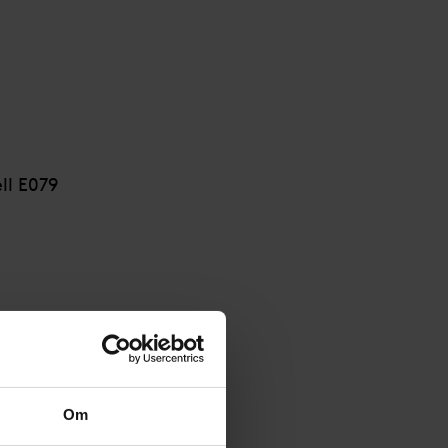
ll E079
E079
Om