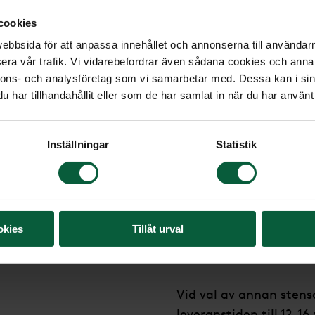
Stående sten med ovan
cookies
bbsida för att anpassa innehållet och annonserna till användarna
Modell: Stående h
era vår trafik. Vi vidarebefordrar även sådana cookies och annan
Mått: (H)70x(B)55
nnons- och analysföretag som vi samarbetar med. Dessa kan i sin
har tillhandahållit eller som de har samlat in när du har använt 
Material: Svart gr
Stensort från: Ind
Inställningar
Statistik
Stenmodell utforma
Text/dekor bearbet
Leverantör: Edurus
okies
Tillåt urval
Leveranstid: 6-8 v
Vid val av annan stens
leveranstiden till 12-16