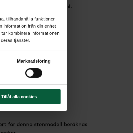
sidan formad som en kupol.
, tillhandahålla funktioner
ög
 information från din enhet
x10 cm
 tur kombinera informationen
deras tjänster.
anit
ien/Kina
Marknadsföring
s i: Kina
as i: Kina
Tillåt alla cookies
eckor *
ort för denna stenmodell beräknas
 veckor.