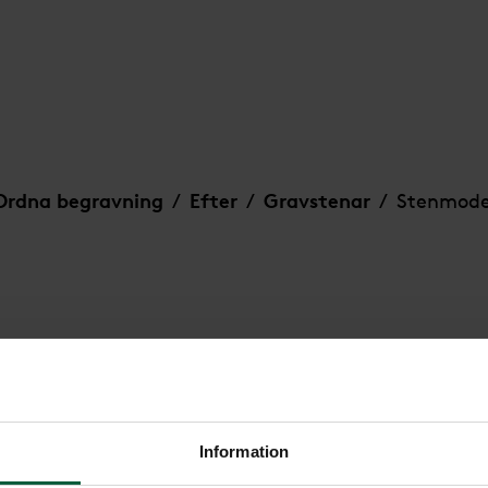
Ordna begravning
Efter
Gravstenar
Stenmode
/
/
/
Stenmodell 
Information