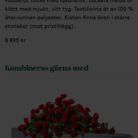
vadderat täcke med lakansflik. Lockets insida är
klätt med mjukt, vitt tyg. Textilierna är av 100 %
återvunnen polyester. Kistan finns även i större
storlekar (mot pristillägg).
8 895 kr
Kombineras gärna med