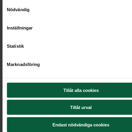
Samtyckesval
Nödvändig
Inställningar
Statistik
Marknadsföring
Urndekoration - Ljuv blomsterskrud
Tillåt alla cookies
2 195 kr
Tillåt urval
Endast nödvändiga cookies