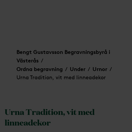
Urna Tradition, vit med linneadekor
Bengt Gustavsson Begravningsbyrå i
Västerås
/
Ordna begravning
Under
Urnor
/
/
/
Urna Tradition, vit med linneadekor
Urna Tradition, vit med
linneadekor