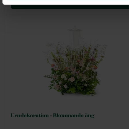
Visa mer
Urndekoration - Blommande äng