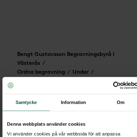
Krans - Sagolika rosor, större
Bengt Gustavsson Begravningsbyrå i
Västerås
/
Ordna begravning
Under
/
/
Begravningsblommor
/
Krans - Sagolika rosor, större
Samtycke
Information
Om
Krans - Sagolika rosor, större
Denna webbplats använder cookies
Vi använder cookies på vår webbsida för att anpassa