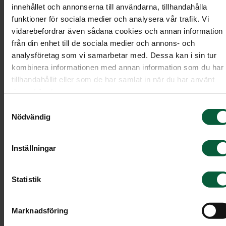
innehållet och annonserna till användarna, tillhandahålla
funktioner för sociala medier och analysera vår trafik. Vi
vidarebefordrar även sådana cookies och annan information
från din enhet till de sociala medier och annons- och
analysföretag som vi samarbetar med. Dessa kan i sin tur
kombinera informationen med annan information som du har
tillhandahållit eller som de har samlat in när du har använt
deras tjänster.
Samtyckesval
Nödvändig
Inställningar
Statistik
Krans - Sagolika rosor, större
Marknadsföring
En blomstrande krans med bland annat rosor i oli