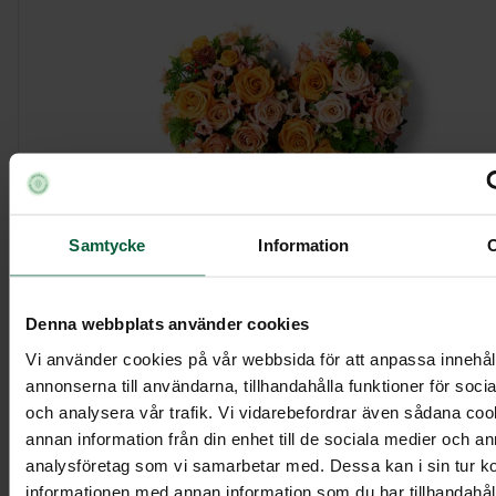
Samtycke
Information
Denna webbplats använder cookies
Hjärta - Gyllene rosor, större
Vi använder cookies på vår webbsida för att anpassa innehål
annonserna till användarna, tillhandahålla funktioner för soci
och analysera vår trafik. Vi vidarebefordrar även sådana co
3 695 kr
annan information från din enhet till de sociala medier och a
analysföretag som vi samarbetar med. Dessa kan i sin tur 
informationen med annan information som du har tillhandahålli