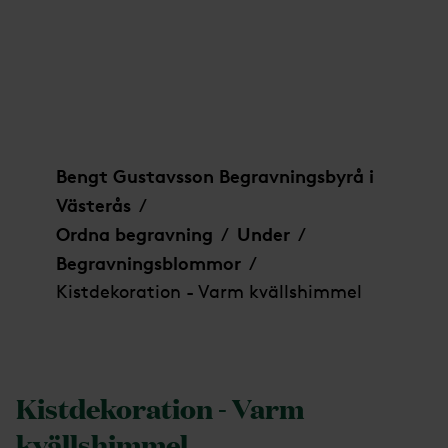
Kistdekoration - Varm kvällshimmel
Bengt Gustavsson Begravningsbyrå i
Västerås
/
Ordna begravning
Under
/
/
Begravningsblommor
/
Kistdekoration - Varm kvällshimmel
Kistdekoration - Varm
kvällshimmel