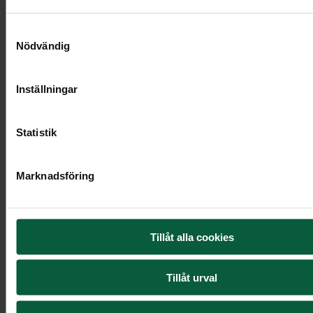
Samtyckesval
Nödvändig
Inställningar
Statistik
Marknadsföring
Tillåt alla cookies
Hjärta - Ljuva kärleksrosor, större
Tillåt urval
5 995 kr