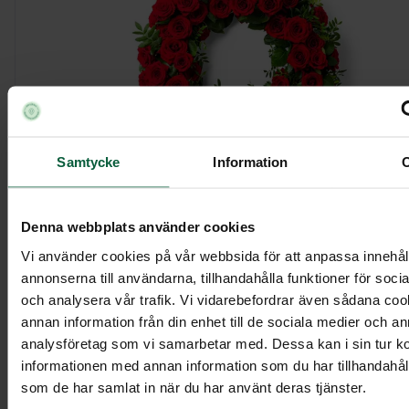
Samtycke
Information
Krans - Blommande kärlek, större
Denna webbplats använder cookies
Vi använder cookies på vår webbsida för att anpassa innehål
annonserna till användarna, tillhandahålla funktioner för soci
5 395 kr
och analysera vår trafik. Vi vidarebefordrar även sådana co
annan information från din enhet till de sociala medier och a
analysföretag som vi samarbetar med. Dessa kan i sin tur 
Visa mer
informationen med annan information som du har tillhandahålli
som de har samlat in när du har använt deras tjänster.