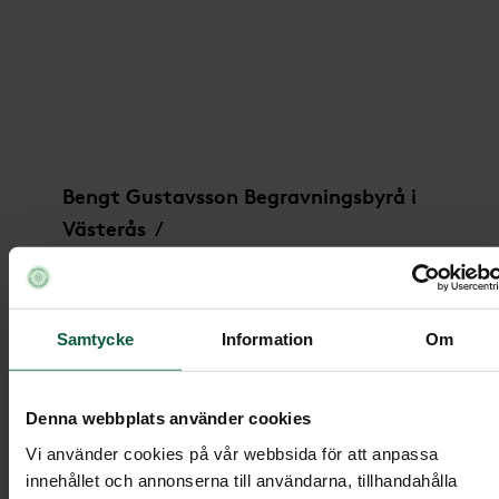
Dekoration - Rosendröm
Bengt Gustavsson Begravningsbyrå i
Västerås
/
Ordna begravning
Under
/
/
Begravningsblommor
/
Dekoration - Rosendröm
Samtycke
Information
Om
Denna webbplats använder cookies
Dekoration - Rosendröm
Vi använder cookies på vår webbsida för att anpassa
innehållet och annonserna till användarna, tillhandahålla