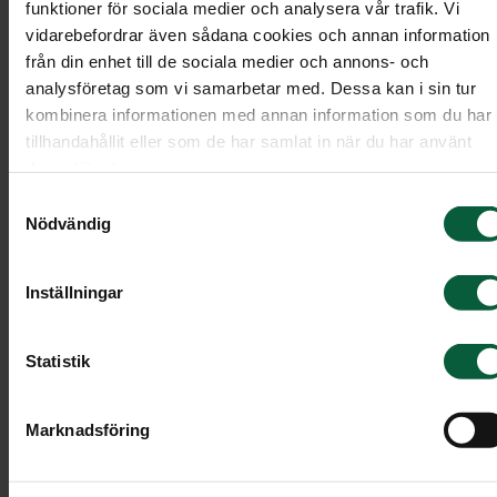
funktioner för sociala medier och analysera vår trafik. Vi
vidarebefordrar även sådana cookies och annan information
från din enhet till de sociala medier och annons- och
analysföretag som vi samarbetar med. Dessa kan i sin tur
kombinera informationen med annan information som du har
tillhandahållit eller som de har samlat in när du har använt
deras tjänster.
Samtyckesval
Nödvändig
Inställningar
Statistik
Dekoration - Rosendröm
Marknadsföring
En stor blomsterdekoration av rosa rosor, fylld me