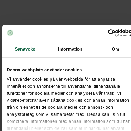
Boka möte
Samtycke
Information
Om
Bengt Gustavsson Begravningsbyrå i
Västerås
/
Boka möte
Denna webbplats använder cookies
Vi använder cookies på vår webbsida för att anpassa
innehållet och annonserna till användarna, tillhandahålla
funktioner för sociala medier och analysera vår trafik. Vi
vidarebefordrar även sådana cookies och annan information
från din enhet till de sociala medier och annons- och
analysföretag som vi samarbetar med. Dessa kan i sin tur
kombinera informationen med annan information som du har
tillhandahållit eller som de har samlat in när du har använt