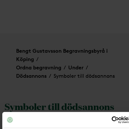
Symboler till dödsannons
Bengt Gustavsson Begravningsbyrå i
Köping
/
Ordna begravning
Under
/
/
Dödsannons
Symboler till dödsannons
/
Symboler till dödsannons