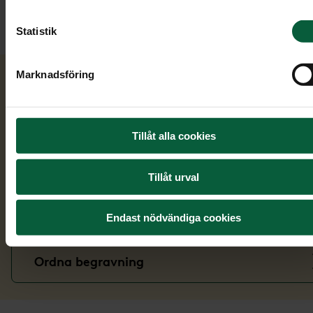
Sök bland symboler
Statistik
Marknadsföring
Läs vidare
Tillåt alla cookies
Verser
Tillåt urval
Dödsannons
Endast nödvändiga cookies
Ordna begravning