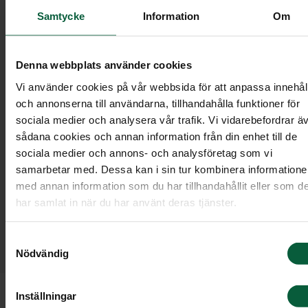
Samtycke
Information
Om
Denna webbplats använder cookies
Vi använder cookies på vår webbsida för att anpassa innehål
och annonserna till användarna, tillhandahålla funktioner för
sociala medier och analysera vår trafik. Vi vidarebefordrar ä
sådana cookies och annan information från din enhet till de
sociala medier och annons- och analysföretag som vi
samarbetar med. Dessa kan i sin tur kombinera information
Här hittar du inspiration till symboler som kan
med annan information som du har tillhandahållit eller som d
användas i dödsannonsen. När du väljer symbol
har samlat in när du har använt deras tjänster.
kan det vara fint att tänka på vad som bäst
fångar den avlidnas personlighet. Önskas ingen
personlig symbol är det vanligt att välja ett
Samtyckesval
kors eller ett hjärta.
Nödvändig
Inställningar