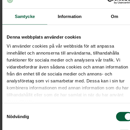
beprövade erfarenheter kring vad som hjälper
människor i sorg, kris och förändringsprocesser.
Samtycke
Information
Om
Sorgbearbetningen går att genomföra i grupp
tillsammans med andra eller digitalt med en
Denna webbplats använder cookies
personlig handledare. Våra kunder erbjuds
Vi använder cookies på vår webbsida för att anpassa
förmånliga priser på kurserna. För att ta del av
innehållet och annonserna till användarna, tillhandahålla
namnet på vår
erbjudandet anger du
funktioner för sociala medier och analysera vår trafik. Vi
begravningsbyrå
i samband med bokningen.
vidarebefordrar även sådana cookies och annan information
från din enhet till de sociala medier och annons- och
Egen bearbetning - Workshop, 3 heldagar i
analysföretag som vi samarbetar med. Dessa kan i sin tur
Stockholm, Göteborg eller Malmö
kombinera informationen med annan information som du har
tillhandahållit eller som de har samlat in när du har använt
Pris: 7 800 kr (ordinarie pris 8 900 kr)
deras tjänster.
Egen bearbetning - Online, 8 veckor
Samtyckesval
Pris: 10 900 kr (ordinarie pris 12 900 kr)
Nödvändig
Boka kurs