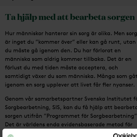
Ta hjälp med att bearbeta sorgen
Hur människor hanterar sin sorg är olika. Men sor
är inget du ”kommer över” eller kan gå runt, utan
du måste gå igenom den. Du har förlorat en
människa som aldrig kommer tillbaka. Det är en
förlust du med tiden måste acceptera, och
samtidigt växer du som människa. Många som gå
igenom en sorg upplever att livet får fler nyanser.
Genom vår samarbetspartner Svenska Institutet f
Sorgbearbetning, SIS, kan du få hjälp att bearbet
sorgen utifrån ”Programmet för Sorgbearbetning”
Det är världens enda evidensbaserade metod för
bearbetning av sorg. Den bygger på mer än 40 års